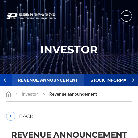
INVESTOR
IAL
REVENUE ANNOUNCEMENT
STOCK INFORMATION
Investor
Revenue announcement
BACK
REVENUE ANNOUNCEMENT