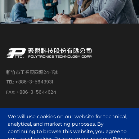
新竹市工業東四路24-1號
TEL: +886-3-5643931
FAX: +886-3-5644624
We will use cookies on our website for technical,
analytical, and marketing purposes. By
continuing to browse this website, you agree to
© POLYTRONICS TECHNOLOGY All Rights Reserved.
our use of cookies. To learn more, read our
Privacy